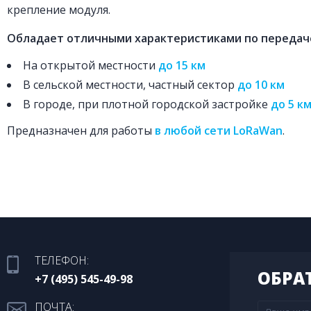
крепление модуля.
Обладает отличными характеристиками по передач
На открытой местности
до 15 км
В сельской местности, частный сектор
до 10 км
В городе, при плотной городской застройке
до 5 к
Предназначен для работы
в любой сети
LoRaWan
.
ТЕЛЕФОН:
ОБРА
+7 (495) 545-49-98
ПОЧТА: