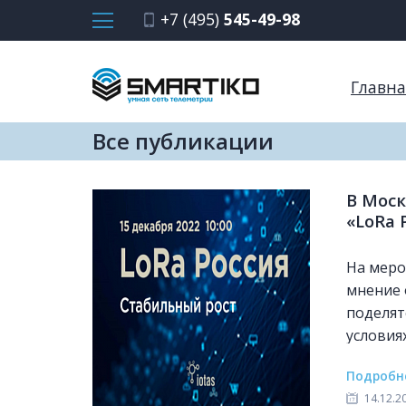
+7 (495)
545-49-98
Главна
Все публикации
В Моск
«LoRa 
На меро
мнение 
поделят
условия
Подробн
14.12.2