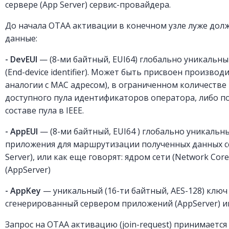
сервере (App Server) сервис-провайдера.
До начала OTAA активации в конечном узле луже дол
данные:
- DevE
UI
— (8-ми байтный, EUI64) глобально уникальн
(End-device identifier). Может быть присвоен производ
аналогии с MAC адресом), в ограниченном количестве
доступного пула идентификаторов оператора, либо п
составе пула в IEEE.
- AppEUI
— (8-ми байтный, EUI64 ) глобально уникаль
приложения для маршрутизации полученных данных с
Server), или как еще говорят: ядром сети (Network Co
(AppServer)
- AppKey
— уникальный (16-ти байтный, AES-128) клю
сгенерированный сервером приложений (AppServer) и
Запрос на OTAA активацию (join-request) принимаетс