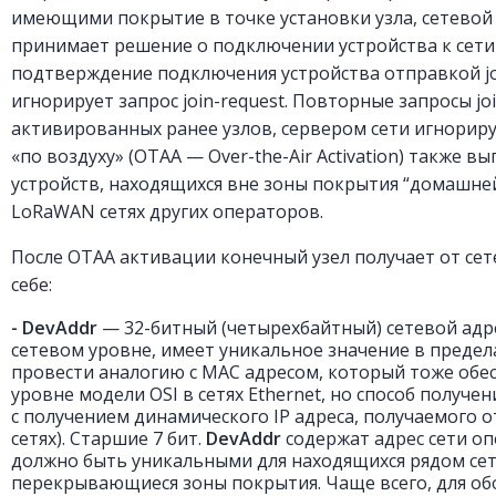
имеющими покрытие в точке установки узла, сетевой 
принимает решение о подключении устройства к сети (
подтверждение подключения устройства отправкой jo
игнорирует запрос join-request. Повторные запросы joi
активированных ранее узлов, сервером сети игнорир
«по воздуху» (OTAA — Over-the-Air Activation) также 
устройств, находящихся вне зоны покрытия “домашней” 
LoRaWAN сетях других операторов.
После OTAA активации конечный узел получает от сет
себе:
- DevAddr
— 32-битный (четырехбайтный) сетевой адре
сетевом уровне, имеет уникальное значение в предел
провести аналогию c MAC адресом, который тоже обе
уровне модели OSI в сетях Ethernet, но способ получен
с получением динамического IP адреса, получаемого о
сетях). Старшие 7 бит.
DevAddr
содержат адрес сети оп
должно быть уникальными для находящихся рядом сет
перекрывающиеся зоны покрытия. Чаще всего, для об