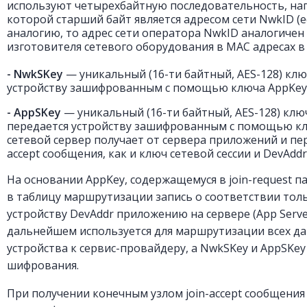
используют четырехбайтную последовательность, напр
которой старший байт является адресом сети NwkID (
аналогию, то адрес сети оператора NwkID аналогичен
изготовителя сетевого оборудования в MAC адресах в 
- NwkSKey
— уникальный (16-ти байтный, AES-128) клю
устройству зашифрованным с помощью ключа AppKe
- AppSKey
— уникальный (16-ти байтный, AES-128) клю
передается устройству зашифрованным с помощью кл
сетевой сервер получает от сервера приложений и пере
accept сообщения, как и ключ сетевой сессии и DevAdd
На основании AppKey, содержащемуся в join-request па
в таблицу маршрутизации запись о соответствии тол
устройству DevAddr приложению на сервере (App Serve
дальнейшем используется для маршрутизации всех д
устройства к сервис-провайдеру, а NwkSKey и AppSKey
шифрования.
При получении конечным узлом join-accept сообщения 