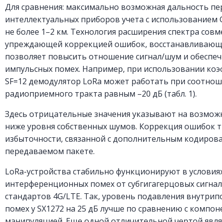
Для сравнения: максимально возможная дальность пе
интеллектуальных приборов учета с использованием 
не более 1–2 км. Технология расширения спектра сов
упреждающей коррекцией ошибок, восстанавливающе
позволяет повысить отношение сигнал/шум и обеспечи
импульсных помех. Например, при использовании ко
SF=12 демодулятор LoRa может работать при соотнош
радиоприемного тракта равным –20 дБ (табл. 1).
Здесь отрицательные значения указывают на возмож
ниже уровня собственных шумов. Коррекция ошибок 
избыточности, связанной с дополнительным кодиров
передаваемом пакете.
LoRa-устройства стабильно функционируют в условия
интерференционных помех от субгигагерцовых сигна
стандартов 4G/LTE. Так, уровень подавления внутр
помех у SX1272 на 25 дБ лучше по сравнению с компон
манипуляцией. Еще одной отличительной чертой явл