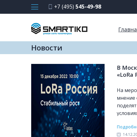
+7 (495)
545-49-98
Главна
Новости
В Моск
«LoRa 
На меро
мнение 
поделят
условия
Подробн
14.12.2